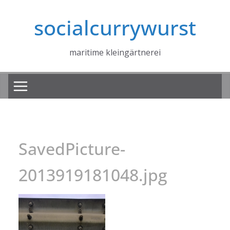
Zum
socialcurrywurst
Inhalt
springen
maritime kleingärtnerei
SavedPicture-
2013919181048.jpg