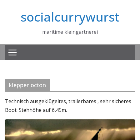
Zum
socialcurrywurst
Inhalt
springen
maritime kleingärtnerei
klepper octon
Technisch ausgeklügeltes, trailerbares , sehr sicheres
Boot. Stehhöhe auf 6,45m.