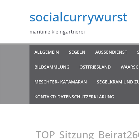
Zum
socialcurrywurst
Inhalt
springen
maritime kleingärtnerei
ALLGEMEIN
SEGELN
AUSSENDIENST
BILDSAMMLUNG
OSTFRIESLAND
WAARSCH
MESCHTER- KATAMARAN
SEGELKRAM UND Z
KONTAKT/ DATENSCHUTZERKLÄRUNG
TOP_Sitzung_Beirat2