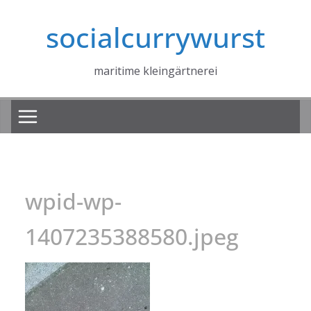
Zum
socialcurrywurst
Inhalt
springen
maritime kleingärtnerei
wpid-wp-
1407235388580.jpeg