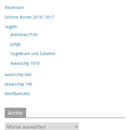
Rezension
Schöne Boote 2016/ 2017
segeln
Jeanneau FUN
polyp
Segelkram und Zubehör
waarschip 1010
waarschip 660
Waarschip 740
Werftberichte
Archiv
A