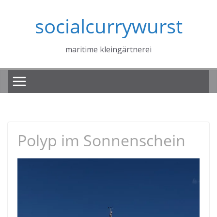
Zum
socialcurrywurst
Inhalt
springen
maritime kleingärtnerei
Polyp im Sonnenschein