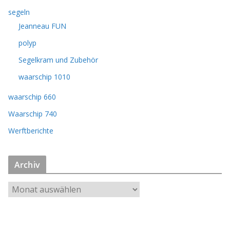
segeln
Jeanneau FUN
polyp
Segelkram und Zubehör
waarschip 1010
waarschip 660
Waarschip 740
Werftberichte
Archiv
A
r
c
h