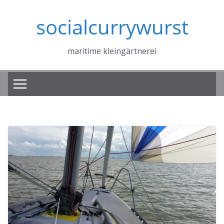
Zum
socialcurrywurst
Inhalt
springen
maritime kleingärtnerei