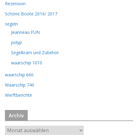
Rezension
Schöne Boote 2016/ 2017
segeln
Jeanneau FUN
polyp
Segelkram und Zubehör
waarschip 1010
waarschip 660
Waarschip 740
Werftberichte
Archiv
A
r