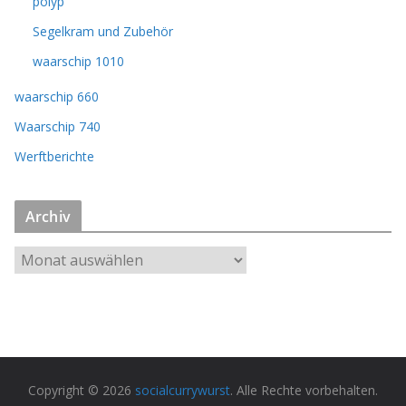
polyp
Segelkram und Zubehör
waarschip 1010
waarschip 660
Waarschip 740
Werftberichte
Archiv
A
r
c
h
i
v
Copyright © 2026
socialcurrywurst
. Alle Rechte vorbehalten.