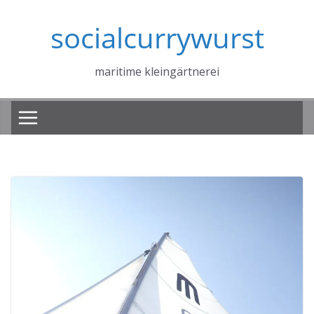
Zum
socialcurrywurst
Inhalt
springen
maritime kleingärtnerei