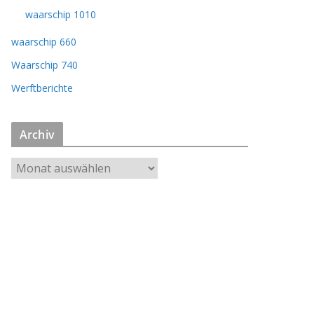
waarschip 1010
waarschip 660
Waarschip 740
Werftberichte
Archiv
A
r
c
h
i
v