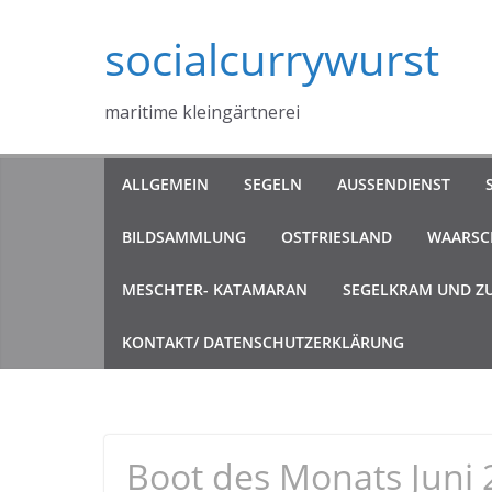
Zum
socialcurrywurst
Inhalt
springen
maritime kleingärtnerei
ALLGEMEIN
SEGELN
AUSSENDIENST
BILDSAMMLUNG
OSTFRIESLAND
WAARSCH
MESCHTER- KATAMARAN
SEGELKRAM UND Z
KONTAKT/ DATENSCHUTZERKLÄRUNG
Boot des Monats Juni 