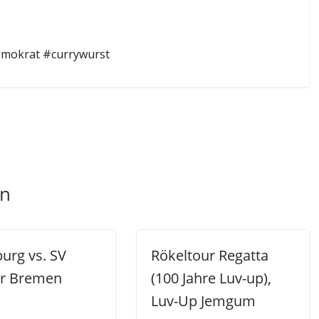
emokrat #currywurst
en
urg vs. SV
Rökeltour Regatta
r Bremen
(100 Jahre Luv-up),
Luv-Up Jemgum