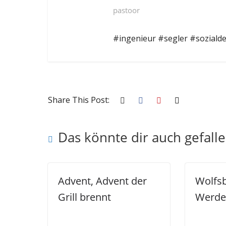
pastoor
#ingenieur #segler #soziald
Share This Post:
Das könnte dir auch gefall
Advent, Advent der
Wolfsb
Grill brennt
Werde