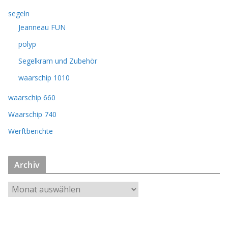
segeln
Jeanneau FUN
polyp
Segelkram und Zubehör
waarschip 1010
waarschip 660
Waarschip 740
Werftberichte
Archiv
A
r
c
h