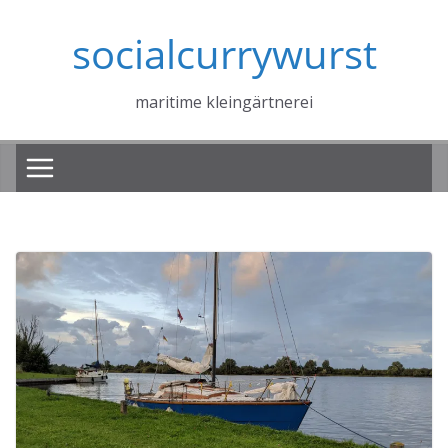
Zum
socialcurrywurst
Inhalt
springen
maritime kleingärtnerei