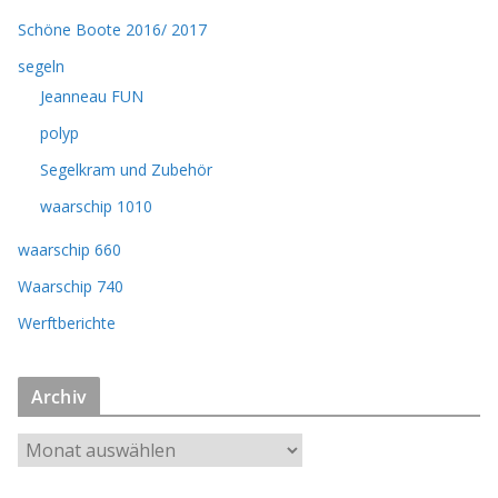
Schöne Boote 2016/ 2017
segeln
Jeanneau FUN
polyp
Segelkram und Zubehör
waarschip 1010
waarschip 660
Waarschip 740
Werftberichte
Archiv
A
r