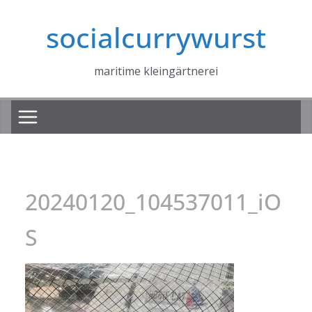
Zum
socialcurrywurst
Inhalt
springen
maritime kleingärtnerei
20240120_104537011_iO
S