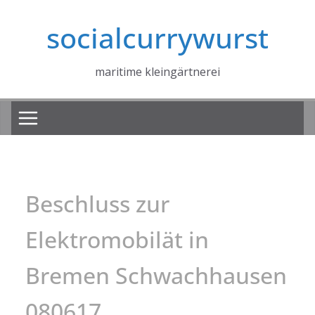
Zum
socialcurrywurst
Inhalt
springen
maritime kleingärtnerei
Beschluss zur
Elektromobilät in
Bremen Schwachhausen
080617