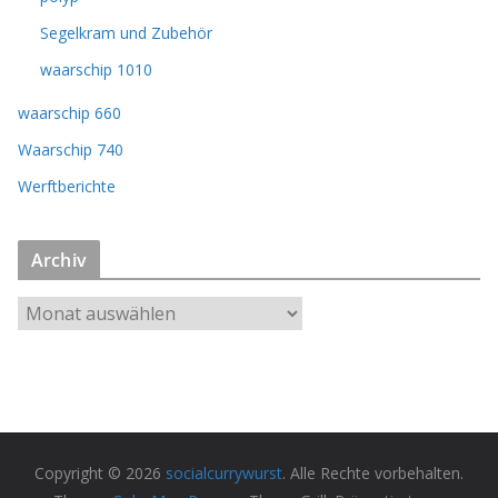
Segelkram und Zubehör
waarschip 1010
waarschip 660
Waarschip 740
Werftberichte
Archiv
A
r
c
h
i
v
Copyright © 2026
socialcurrywurst
. Alle Rechte vorbehalten.