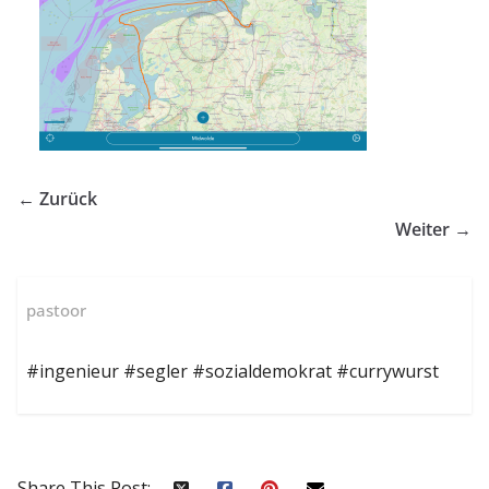
← Zurück
Weiter →
pastoor
#ingenieur #segler #sozialdemokrat #currywurst
Share This Post: