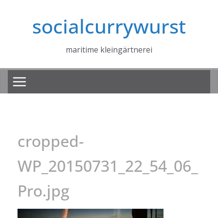
Zum
socialcurrywurst
Inhalt
springen
maritime kleingärtnerei
cropped-
WP_20150731_22_54_06_
Pro.jpg