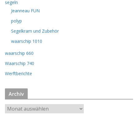
segeln
Jeanneau FUN
polyp
Segelkram und Zubehör
waarschip 1010
waarschip 660
Waarschip 740
Werftberichte
Archiv
A
r
c
h