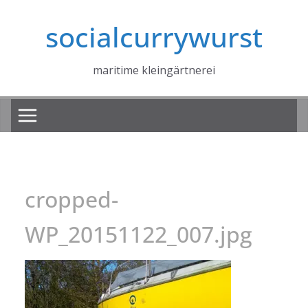
Zum
socialcurrywurst
Inhalt
springen
maritime kleingärtnerei
cropped-
WP_20151122_007.jpg