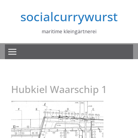
Zum
socialcurrywurst
Inhalt
springen
maritime kleingärtnerei
Hubkiel Waarschip 1