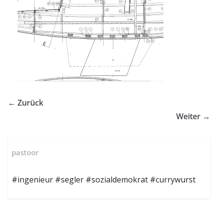
← Zurück
Weiter →
pastoor
#ingenieur #segler #sozialdemokrat #currywurst