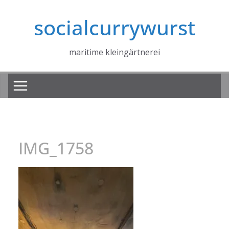
Zum
socialcurrywurst
Inhalt
springen
maritime kleingärtnerei
IMG_1758