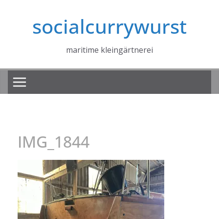
Zum
socialcurrywurst
Inhalt
springen
maritime kleingärtnerei
IMG_1844