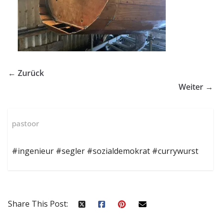
← Zurück
Weiter →
pastoor
#ingenieur #segler #sozialdemokrat #currywurst
Share This Post: