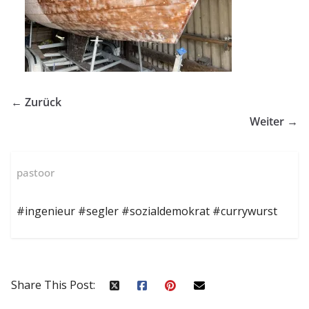
← Zurück
Weiter →
pastoor
#ingenieur #segler #sozialdemokrat #currywurst
Share This Post: