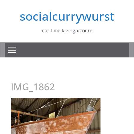
Zum
socialcurrywurst
Inhalt
springen
maritime kleingärtnerei
IMG_1862