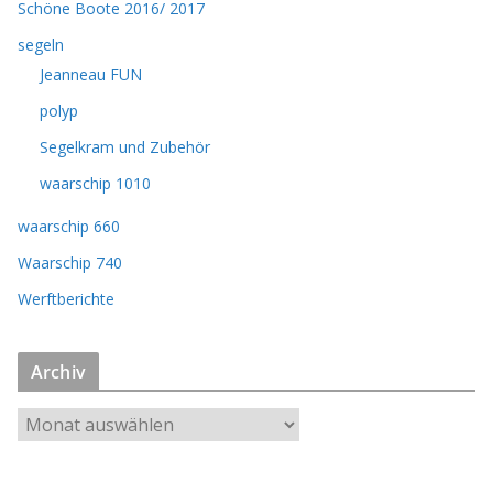
Schöne Boote 2016/ 2017
segeln
Jeanneau FUN
polyp
Segelkram und Zubehör
waarschip 1010
waarschip 660
Waarschip 740
Werftberichte
Archiv
A
r
c