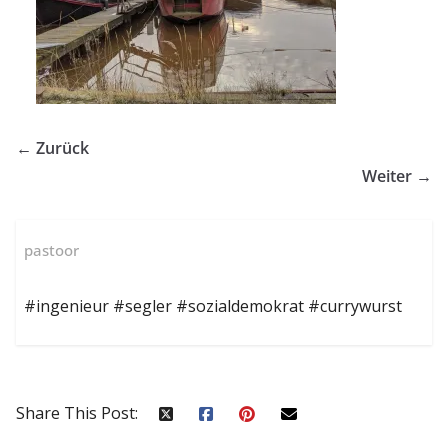
← Zurück
Weiter →
pastoor
#ingenieur #segler #sozialdemokrat #currywurst
Share This Post: