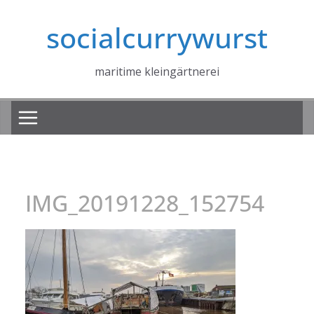
Zum
socialcurrywurst
Inhalt
springen
maritime kleingärtnerei
IMG_20191228_152754