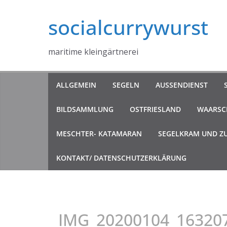
Zum
socialcurrywurst
Inhalt
springen
maritime kleingärtnerei
ALLGEMEIN
SEGELN
AUSSENDIENST
BILDSAMMLUNG
OSTFRIESLAND
WAARSCH
MESCHTER- KATAMARAN
SEGELKRAM UND Z
KONTAKT/ DATENSCHUTZERKLÄRUNG
IMG_20200104_16320