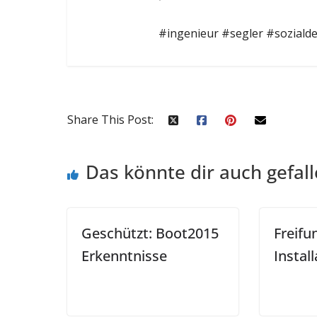
#ingenieur #segler #soziald
Share This Post:
Das könnte dir auch gefal
Geschützt: Boot2015
Freifu
Erkenntnisse
Instal