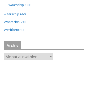
waarschip 1010
waarschip 660
Waarschip 740
Werftberichte
Archiv
A
r
c
h
i
v