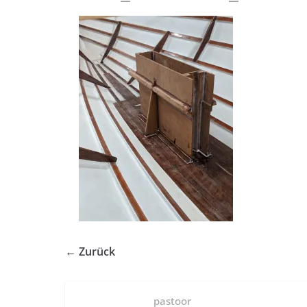
← Zurück
pastoor