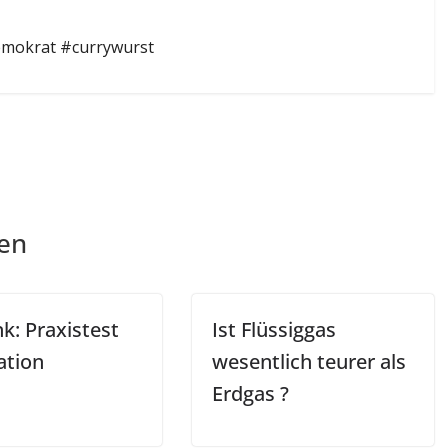
emokrat #currywurst
len
nk: Praxistest
Ist Flüssiggas
lation
wesentlich teurer als
Erdgas ?