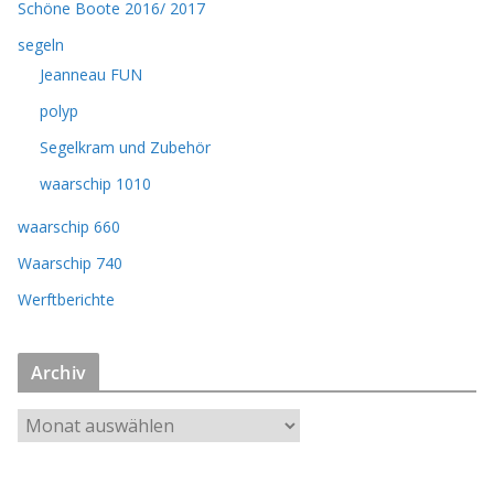
Schöne Boote 2016/ 2017
segeln
Jeanneau FUN
polyp
Segelkram und Zubehör
waarschip 1010
waarschip 660
Waarschip 740
Werftberichte
Archiv
A
r
c