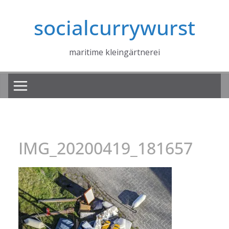
Zum
socialcurrywurst
Inhalt
springen
maritime kleingärtnerei
IMG_20200419_181657