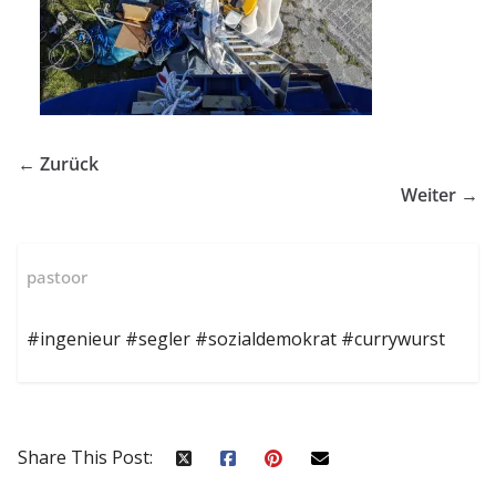
← Zurück
Weiter →
pastoor
#ingenieur #segler #sozialdemokrat #currywurst
Share This Post: