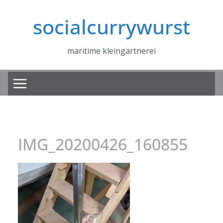
Zum
socialcurrywurst
Inhalt
springen
maritime kleingärtnerei
IMG_20200426_160855