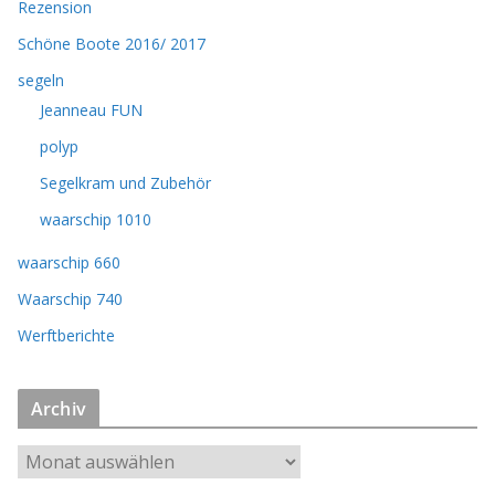
Rezension
Schöne Boote 2016/ 2017
segeln
Jeanneau FUN
polyp
Segelkram und Zubehör
waarschip 1010
waarschip 660
Waarschip 740
Werftberichte
Archiv
A
r