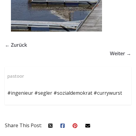
← Zurück
Weiter →
pastoor
#ingenieur #segler #sozialdemokrat #currywurst
Share This Post: