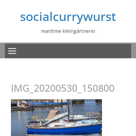
Zum
socialcurrywurst
Inhalt
springen
maritime kleingärtnerei
IMG_20200530_150800