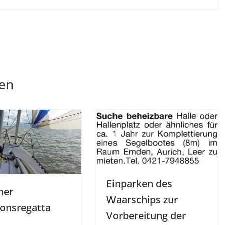
len
Einparken des
mer
Waarschips zur
ionsregatta
Vorbereitung der