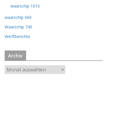
waarschip 1010
waarschip 660
Waarschip 740
Werftberichte
Archiv
A
r
c
h
i
v