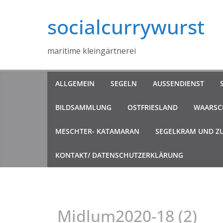
Zum
socialcurrywurst
Inhalt
springen
maritime kleingärtnerei
ALLGEMEIN
SEGELN
AUSSENDIENST
BILDSAMMLUNG
OSTFRIESLAND
WAARSCH
MESCHTER- KATAMARAN
SEGELKRAM UND Z
KONTAKT/ DATENSCHUTZERKLÄRUNG
Midlum2020-18 (2)