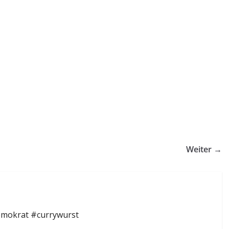
Weiter →
emokrat #currywurst