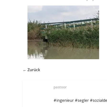
← Zurück
pastoor
#ingenieur #segler #soziald