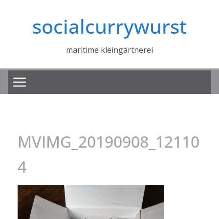
Zum
socialcurrywurst
Inhalt
springen
maritime kleingärtnerei
MVIMG_20190908_12110
4