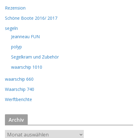
Rezension
Schöne Boote 2016/ 2017
segeln
Jeanneau FUN
polyp
Segelkram und Zubehör
waarschip 1010
waarschip 660
Waarschip 740
Werftberichte
Archiv
A