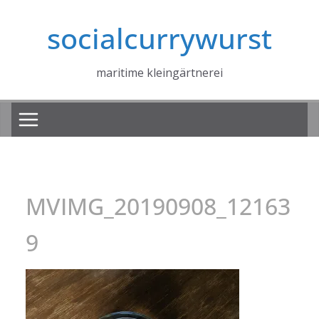
Zum
socialcurrywurst
Inhalt
springen
maritime kleingärtnerei
MVIMG_20190908_12163
9