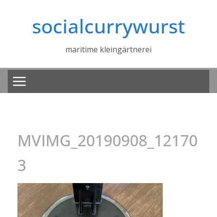
Zum
socialcurrywurst
Inhalt
springen
maritime kleingärtnerei
MVIMG_20190908_12170
3