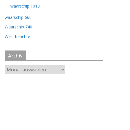
waarschip 1010
waarschip 660
Waarschip 740
Werftberichte
Archiv
A
r
c
h
i
v