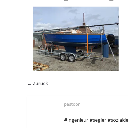
← Zurück
pastoor
#ingenieur #segler #soziald