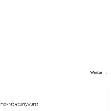
Weiter →
emokrat #currywurst