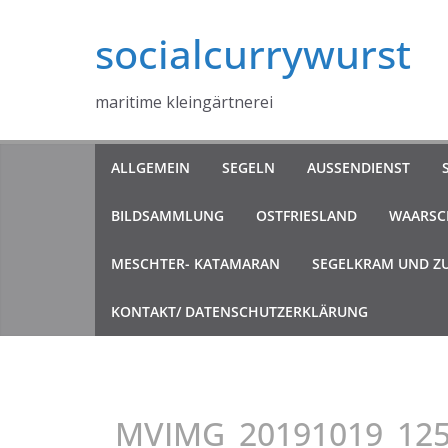
Zum
socialcurrywurst
Inhalt
springen
maritime kleingärtnerei
ALLGEMEIN
SEGELN
AUSSENDIENST
BILDSAMMLUNG
OSTFRIESLAND
WAARSCH
MESCHTER- KATAMARAN
SEGELKRAM UND Z
KONTAKT/ DATENSCHUTZERKLÄRUNG
MVIMG_20191019_12