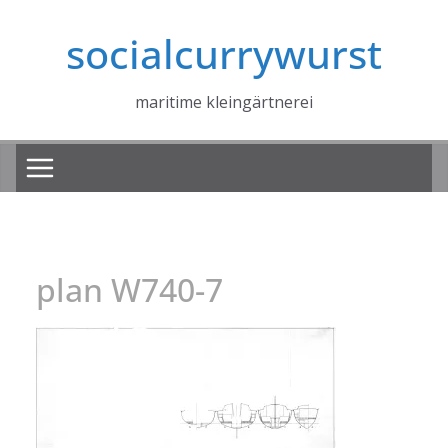
Zum
socialcurrywurst
Inhalt
springen
maritime kleingärtnerei
plan W740-7