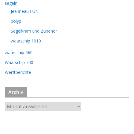
segeln
Jeanneau FUN
polyp
Segelkram und Zubehör
waarschip 1010
waarschip 660
Waarschip 740
Werftberichte
Archiv
A
r
c
h