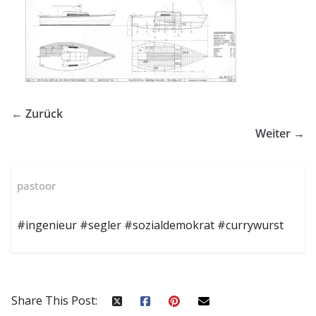
← Zurück
Weiter →
pastoor
#ingenieur #segler #sozialdemokrat #currywurst
Share This Post: