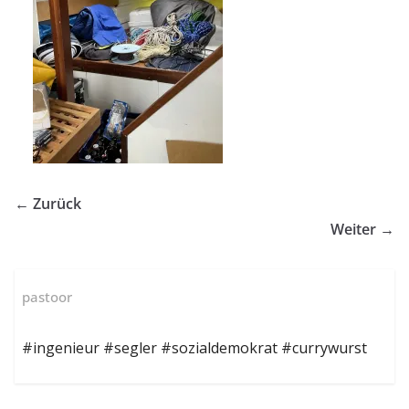
← Zurück
Weiter →
pastoor
#ingenieur #segler #sozialdemokrat #currywurst