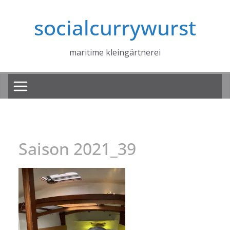
Zum
socialcurrywurst
Inhalt
springen
maritime kleingärtnerei
Saison 2021_39