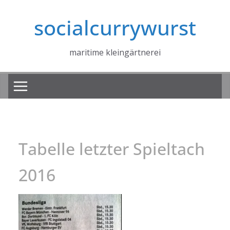
Zum
socialcurrywurst
Inhalt
springen
maritime kleingärtnerei
Tabelle letzter Spieltach
2016