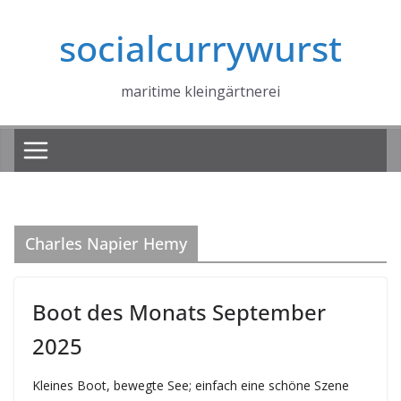
Zum
socialcurrywurst
Inhalt
springen
maritime kleingärtnerei
Charles Napier Hemy
Boot des Monats September
2025
Kleines Boot, bewegte See; einfach eine schöne Szene