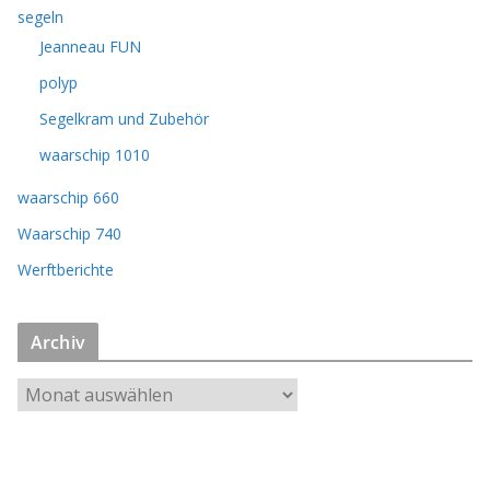
segeln
Jeanneau FUN
polyp
Segelkram und Zubehör
waarschip 1010
waarschip 660
Waarschip 740
Werftberichte
Archiv
A
r
c
h