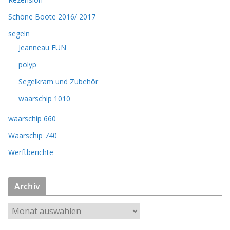
Schöne Boote 2016/ 2017
segeln
Jeanneau FUN
polyp
Segelkram und Zubehör
waarschip 1010
waarschip 660
Waarschip 740
Werftberichte
Archiv
A
r