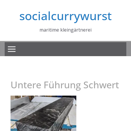
Zum
socialcurrywurst
Inhalt
springen
maritime kleingärtnerei
Untere Führung Schwert