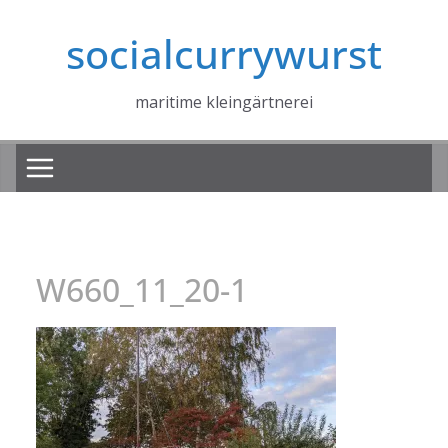
Zum
socialcurrywurst
Inhalt
springen
maritime kleingärtnerei
W660_11_20-1