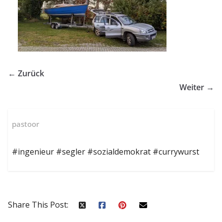
← Zurück
Weiter →
pastoor
#ingenieur #segler #sozialdemokrat #currywurst
Share This Post: