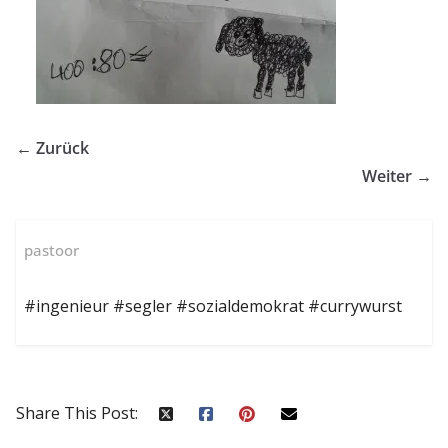
← Zurück
Weiter →
pastoor
#ingenieur #segler #sozialdemokrat #currywurst
Share This Post: