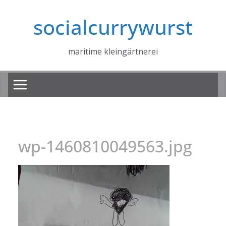
Zum
socialcurrywurst
Inhalt
springen
maritime kleingärtnerei
wp-1460810049563.jpg