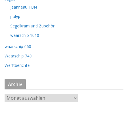
Jeanneau FUN
polyp
Segelkram und Zubehör
waarschip 1010
waarschip 660
Waarschip 740
Werftberichte
Archiv
A
r
c
h
i