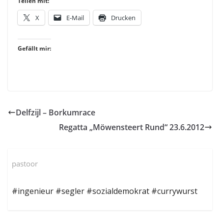
Teilen mit:
X
E-Mail
Drucken
Gefällt mir:
Delfzijl – Borkumrace
Regatta „Möwensteert Rund“ 23.6.2012
pastoor
#ingenieur #segler #sozialdemokrat #currywurst